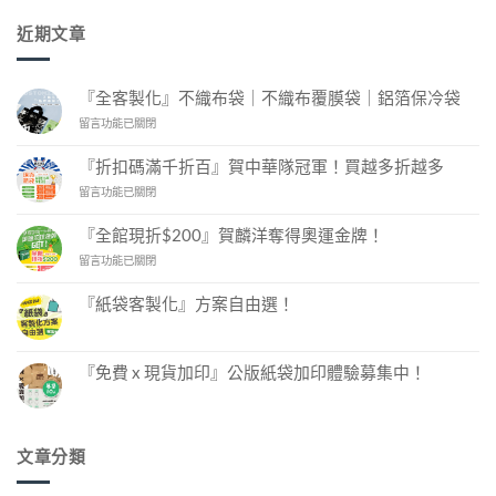
近期文章
『全客製化』不織布袋｜不織布覆膜袋｜鋁箔保冷袋
在
留言功能已關閉
〈『全
客
『折扣碼滿千折百』賀中華隊冠軍！買越多折越多
製
在
留言功能已關閉
化』
〈『折
不
扣
織
『全館現折$200』賀麟洋奪得奧運金牌！
碼
布
在
留言功能已關閉
滿
袋
〈『全
千
｜
館
折
不
『紙袋客製化』方案自由選！
現
百』
織
在
尚
折
賀
布
〈『紙
無
$200』
中
袋
覆
留
客
賀
言
華
『免費 x 現貨加印』公版紙袋加印體驗募集中！
膜
製
麟
隊
袋
化』
在
尚
洋
冠
方
｜
〈『免
無
案
奪
費
軍！
留
鋁
自
x
言
得
買
箔
由
現
文章分類
奧
越
選！〉
保
貨
中
運
加
多
冷
印』
金
折
袋〉