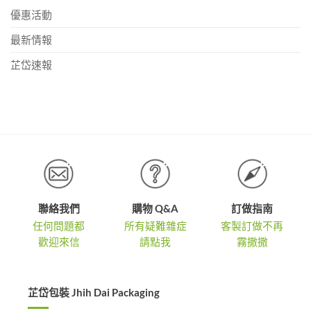
公
牌！〉
越
中
版
優惠活動
中
紙
多〉
袋
中
加
最新情報
印
體
驗
芷岱速報
募
集
中！〉
中
聯絡我們
購物 Q&A
訂做指南
任何問題都
所有疑難雜症
客製訂做不再
歡迎來信
請點我
霧撒撒
芷岱包裝 Jhih Dai Packaging