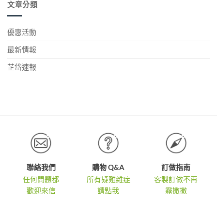
文章分類
奧
越
選！〉
保
貨
中
運
加
多
冷
印』
金
折
袋〉
公
牌！〉
越
中
版
優惠活動
中
紙
多〉
袋
中
加
最新情報
印
體
驗
芷岱速報
募
集
中！〉
中
聯絡我們
購物 Q&A
訂做指南
任何問題都
所有疑難雜症
客製訂做不再
歡迎來信
請點我
霧撒撒