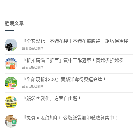
近期文章
『全客製化』不織布袋｜不織布覆膜袋｜鋁箔保冷袋
在
留言功能已關閉
〈『全
客
『折扣碼滿千折百』賀中華隊冠軍！買越多折越多
製
在
留言功能已關閉
化』
〈『折
不
扣
織
『全館現折$200』賀麟洋奪得奧運金牌！
碼
布
在
留言功能已關閉
滿
袋
〈『全
千
｜
館
折
不
『紙袋客製化』方案自由選！
現
百』
織
在
尚
折
賀
布
〈『紙
無
$200』
中
袋
覆
留
客
賀
言
華
『免費 x 現貨加印』公版紙袋加印體驗募集中！
膜
製
麟
隊
袋
化』
在
尚
洋
冠
方
｜
〈『免
無
案
奪
費
軍！
留
鋁
自
x
言
得
買
箔
由
現