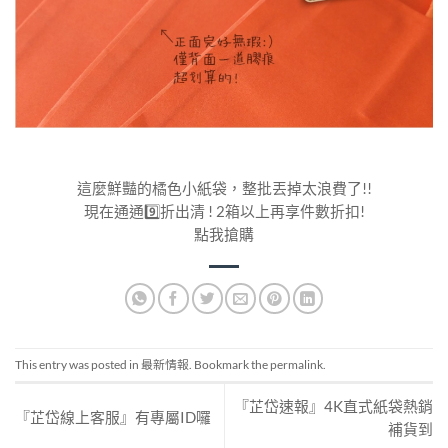
這麼鮮豔的橘色小紙袋，整批丟掉太浪費了!!
現在通通
9️⃣
️折出清 ! 2箱以上再享件數折扣!
點我搶購
This entry was posted in
最新情報
. Bookmark the
permalink
.
『芷岱速報』4K直式紙袋熱銷
『芷岱線上客服』有專屬ID囉
補貨到