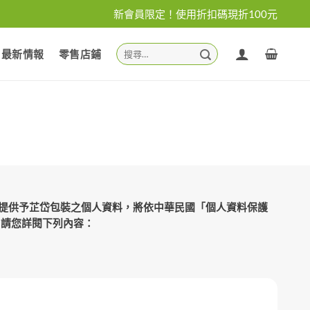
新會員限定！使用折扣碼現折100元
搜
最新情報
零售店鋪
尋
關
鍵
字:
對於您所提供予芷岱包裝之個人資料，將依中華民國「個人資料保護
，請您詳閱下列內容：